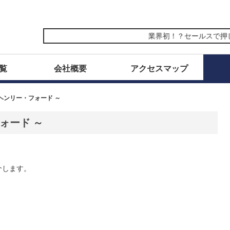
業界初！？セールスで押し売
覧
会社概要
アクセスマップ
ヘンリー・フォード ～
ォード ～
介します。
。