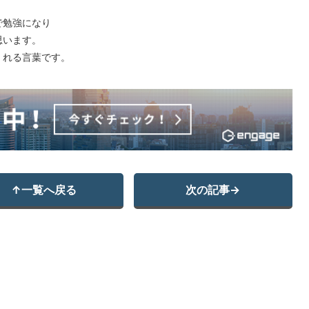
で勉強になり
思います。
くれる言葉です。
↑
一覧へ戻る
次の記事
→