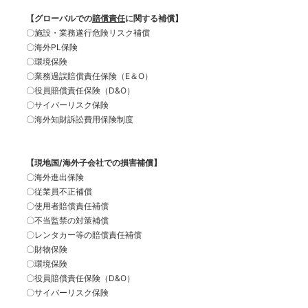
【グローバルでの
賠償責任
に関する補償】
〇施設・業務遂行危険リスク補償
〇海外PL保険
〇環境保険
〇業務過誤賠償責任保険（E＆O）
〇役員賠償責任保険（D&O）
〇サイバーリスク保険
〇海外知財訴訟費用保険制度
【現地国/海外子会社での損害補償】
〇海外進出保険
〇従業員不正補償
〇使用者賠償責任補償
〇不当監禁の対策補償
〇レンタカー等の賠償責任補償
〇財物保険
〇環境保険
〇役員賠償責任保険（D&O）
〇サイバーリスク保険