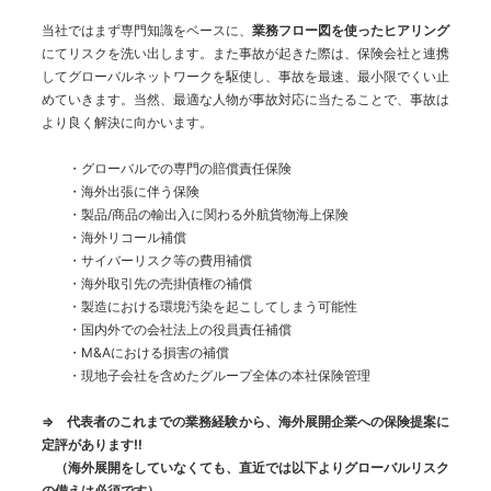
当社ではまず専門知識をベースに、
業務フロー図を使ったヒアリング
にてリスクを洗い出します。また事故が起きた際は、保険会社と連携
してグローバルネットワークを駆使し、事故を最速、最小限でくい止
めていきます。当然、最適な人物が事故対応に当たることで、事故は
より良く解決に向かいます。
・グローバルでの専門の賠償責任保険
・海外出張に伴う保険
・製品/商品の輸出入に関わる外航貨物海上保険
・海外リコール補償
・サイバーリスク等の費用補償
・海外取引先の売掛債権の補償
・製造における環境汚染を起こしてしまう可能性
・国内外での会社法上の役員責任補償
・M&Aにおける損害の補償
・現地子会社を含めたグループ全体の本社保険管理
⇒ 代表者のこれまでの業務経験から、海外展開企業への保険提案に
定評があります‼
（海外展開をしていなくても、直近では以下よりグローバルリスク
の備えは必須です）