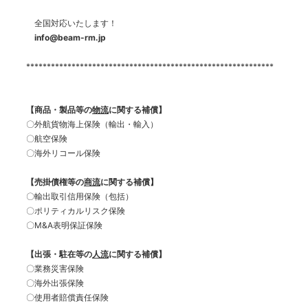
全国対応いたします！
info@beam-rm.jp
************************************************************
【商品・製品等の
物流
に関する補償】
〇外航貨物海上保険（輸出・輸入）
〇航空保険
〇海外リコール保険
【売掛債権等の
商流
に関する補償】
〇輸出取引信用保険（包括）
〇ポリティカルリスク保険
〇M&A表明保証保険
【出張・駐在等の
人流
に関する補償】
〇業務災害保険
〇海外出張保険
〇使用者賠償責任保険