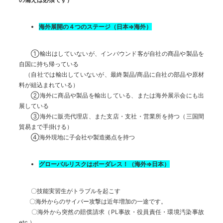
海外展開の４つのステージ（日本⇒海外）
①輸出はしていないが、インバウンド客が自社の商品や製品を
自国に持ち帰っている
（自社では輸出していないが、最終製品/商品に自社の部品や原材
料が組込まれている）
②海外に商品や製品を輸出している、または海外展示会にも出
展している
③海外に販売代理店、また支店・支社・営業所を持つ（三国間
貿易まで手掛ける）
④海外現地に子会社や製造拠点を持つ
グローバルリスクはボーダレス！（海外⇒日本）
〇技能実習生がトラブルを起こす
〇海外からのサイバー攻撃は近年増加の一途です。
〇海外から突然の賠償請求（PL事故・役員責任・環境汚染事故
etc.）