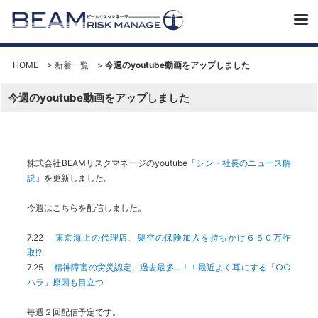
HOME
>
新着一覧
>
今週のyoutube動画をアップしました
今週のyoutube動画をアップしました
株式会社BEAMリスクマネージのyoutube「
シン・社長のニュース解
説
」を更新しました。
今週はこちらを配信しました。
7.22
東京海上の代理店、架空の保険加入を持ちかけ６５０万詐
取!?
7.25
精神障害の労災認定、過去最多...！！最近よく耳にする「○○
ハラ」原因も目立つ
毎週２回配信予定です。