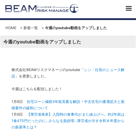
HOME
>
新着一覧
>
今週のyoutube動画をアップしました
今週のyoutube動画をアップしました
株式会社BEAMリスクマネージのyoutube「
シン・社長のニュース解
説
」を更新しました。
今週はこちらを配信しました！
1月6日
住宅ローン減税5年延長案を解説！中古住宅の優遇拡大と面
積要件の緩和について
1月9日
【厚労省発表】入院時の食事代がまた値上げへ。約2年前は
1食470円だったのに...さらなる負担増…厚労省が示す令和８年度から
の新基準とは？