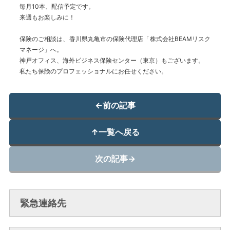
毎月10本、配信予定です。
来週もお楽しみに！
保険のご相談は、香川県丸亀市の保険代理店「株式会社BEAMリスク
マネージ」へ。
神戸オフィス、海外ビジネス保険センター（東京）もございます。
私たち保険のプロフェッショナルにお任せください。
←
前の記事
↑
一覧へ戻る
次の記事
→
緊急連絡先