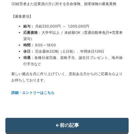
(2)経営者また従業員の方に対する生命保険、損害保険の募集業務
【募集要項】
給与：
月給230,000円 ～ 1,000,000円
応募資格
：大学卒以上 / 未経験OK（普通自動車免許※営業車
貸与）
時間：
9:00～18:00
休日：
完全週休2日制（土日祝）、年間休日129日
待遇
：各種社保完備、資格手当、誕生日プレゼント、海外旅
行手当など
新しい拠点を共に作り上げていく、
意欲ある方からのご応募を心より
お待ちしております。
詳細・エントリーはこちら
←
前の記事