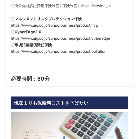
〇
海外知財訴訟費用保険制度 | 保険制度 (ishigakiservice.jp)
〇
マネジメントリスクプロテクション保険
https://www.aig.co.jp/sonpo/business/product/mrp
〇
CyberEdge2.0
https://www.aig.co.jp/sonpo/business/product/cyberedge
〇
環境汚染賠償責任保険
https://www.aig.co.jp/sonpo/business/product/pollution
必要時間：50分
現在よりも保険料コストを下げたい