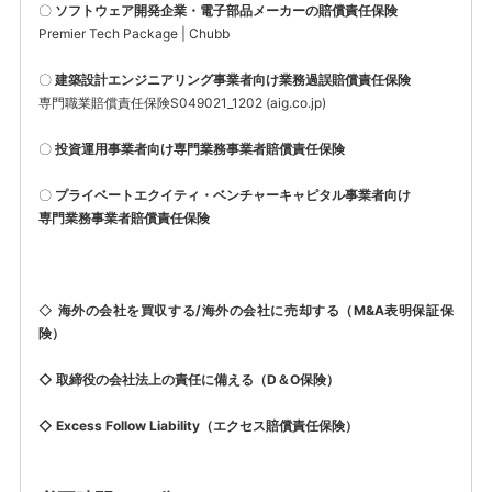
〇
ソフトウェア開発企業・電子部品メーカーの賠償責任保険
Premier Tech Package | Chubb
〇
建築設計エンジニアリング事業者向け業務過誤賠償責任保険
専門職業賠償責任保険S049021_1202 (aig.co.jp)
〇
投資運用事業者向け専門業務事業者賠償責任保険
〇
プライベートエクイティ・ベンチャーキャピタル事業者向け
専門業務事業者賠償責任保険
◇
海外の会社を買収する/海外の会社に売却する
（M&A表明保証保
険）
◇ 取締役の会社法上の責任に備える（D＆O保険）
◇ Excess Follow Liability（エクセス賠償責任保険）