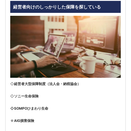
経営者向けのしっかりした保障を探している
◇
経営者大型保障制度（法人会・納税協会）
◇
ソニー
生命保険
◇SOMPOひまわり生命
☆
AIG損害保険