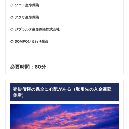
◇
ソニー生命保険
◇ アクサ生命保険
◇
ジブラルタ生命保険
株式会社
◇ SOMPOひまわり生命
必要時間：60分
売掛債権の保全に心配がある（取引先の入金遅延・
倒産）