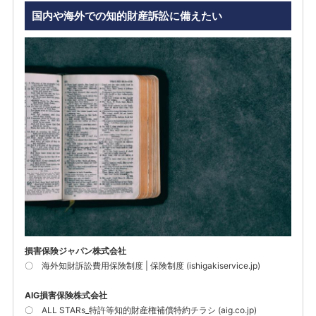
国内や海外での知的財産訴訟に備えたい
損害保険ジャパン株式会社
〇
海外知財訴訟費用保険制度 | 保険制度 (ishigakiservice.jp)
AIG損害保険株式会社
〇
ALL STARs_特許等知的財産権補償特約チラシ (aig.co.jp)