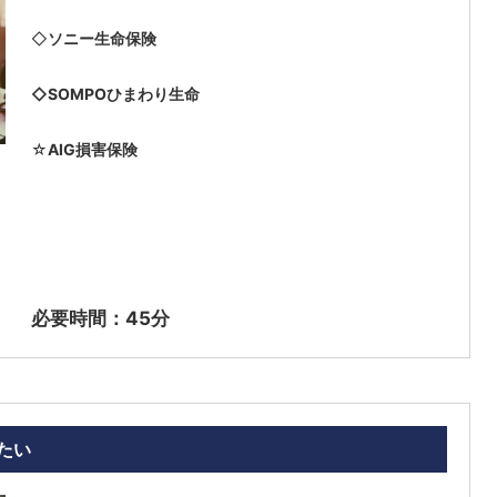
◇
ソニー
生命保険
◇SOMPOひまわり生命
☆
AIG損害保険
必要時間：45分
たい