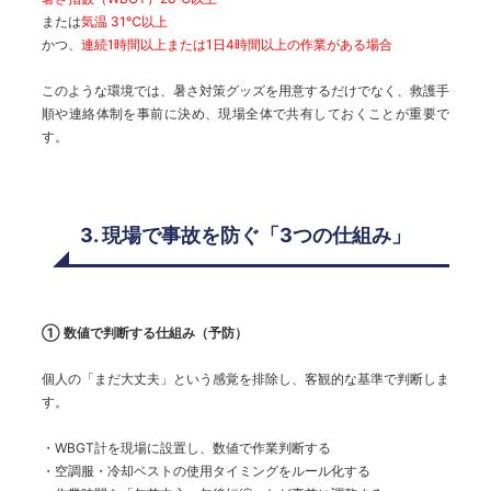
または
気温 31℃以上
かつ、
連続1時間以上または1日4時間以上の作業がある場合
このような環境では、暑さ対策グッズを用意するだけでなく、救護手
順や連絡体制を事前に決め、現場全体で共有しておくことが重要で
す。
3. 現場で事故を防ぐ「3つの仕組み」
① 数値で判断する仕組み（予防）
個人の「まだ大丈夫」という感覚を排除し、客観的な基準で判断しま
す。
・WBGT計を現場に設置し、数値で作業判断する
・空調服・冷却ベストの使用タイミングをルール化する