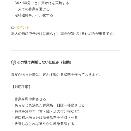
・30〜60分ごとに声かけを実施する
・一人での作業を避ける
・定時連絡をルール化する
👉
ポイント
本人の自己申告だけに頼らず、周囲が気づける仕組みが重要です。
③ その場で判断しない仕組み（初動）
異変があった際に、迷わず動ける状態を作っておきます。
【対応手順】
・作業を即中断させる
・あらかじめ決めた休憩所・日陰へ移動させる
・身体を冷やす（首・脇・足の付け根など）
・経口補水液または塩分飲料を摂取させる
・改善しなければ速やかに救急要請する