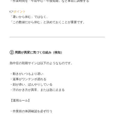
・作業時間を「午前中心・午後短縮」など事前に調整する
👉
ポイント
「暑いから休む」ではなく、
「この数値だから休む」と決めておくことが重要です。
② 周囲が異変に気づく仕組み（検知）
熱中症の初期サインは以下のようなものです。
・動きがいつもより遅い
・返事がワンテンポ遅れる
・顔が赤い、ぼんやりしている
・汗のかき方が異常、または急に止まる
【運用ルール】
・作業前の体調確認を必ず行う